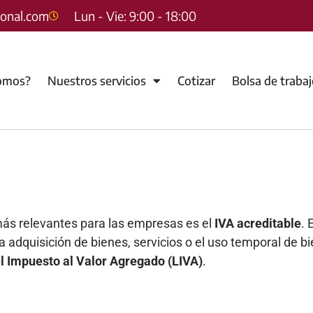
sonal.com
Lun - Vie: 9:00 - 18:00
omos?
Nuestros servicios
Cotizar
Bolsa de traba
más relevantes para las empresas es el
IVA acreditable
.
 adquisición de bienes, servicios o el uso temporal de b
l Impuesto al Valor Agregado (LIVA)
.