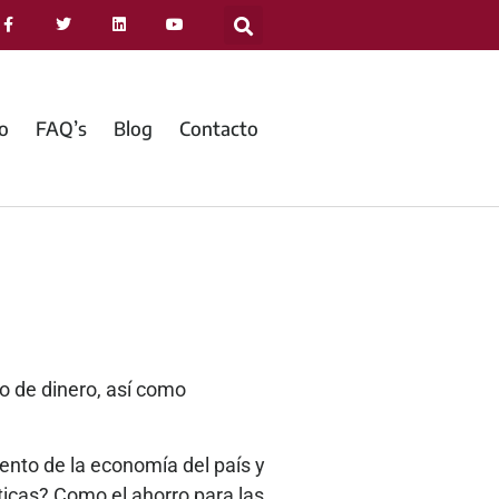
jo
FAQ’s
Blog
Contacto
do de dinero, así como
nto de la economía del país y
ticas? Como el ahorro para las