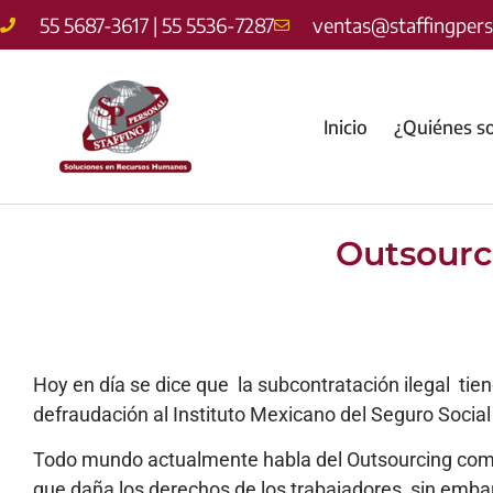
55 5687-3617 | 55 5536-7287
ventas@staffingper
Inicio
¿Quiénes s
Outsourc
Hoy en día se dice que la subcontratación ilegal tien
defraudación al Instituto Mexicano del Seguro Social
Todo mundo actualmente habla del Outsourcing como 
que daña los derechos de los trabajadores, sin emba