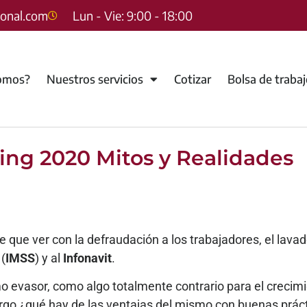
sonal.com
Lun - Vie: 9:00 - 18:00
omos?
Nuestros servicios
Cotizar
Bolsa de traba
ing 2020 Mitos y Realidades
e que ver con la defraudación a los trabajadores, el lava
 (
IMSS
) y al
Infonavit
.
evasor, como algo totalmente contrario para el crecimie
rgo ¿qué hay de las ventajas del mismo con buenas prác