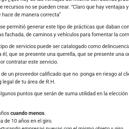
 recursos no se pueden crear. “Claro que hay ventajas y 
e hace de manera correcta”
se permitió generar este tipo de prácticas que daban c
as fachada, de caminos y vehículos para fomentar la corr
tipo de servicios puede ser catalogado como delincuenc
ra él, que se presente una querella, que se presente una
r contratar este servicio.
n de un proveedor calificado que no ponga en riesgo al cli
 legal de tu área de R.H.
algunos puntos que serán de suma utilidad en la elección
 años
cuando menos
.
 de 10 años en el giro.
erturando empresas nuevas con el mismo objeto y giro.