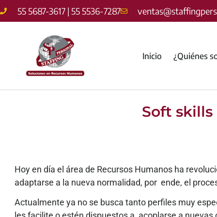
55 5687-3617 | 55 5536-7287
ventas@staffingper
Inicio
¿Quiénes s
Soft skill
Hoy en día el área de Recursos Humanos ha revolucio
adaptarse a la nueva normalidad, por ende, el proc
Actualmente ya no se busca tanto perfiles muy espe
les facilite o estén dispuestos a acoplarse a nuevas