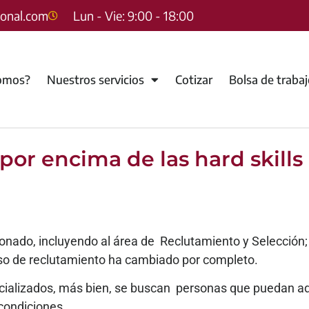
sonal.com
Lun - Vie: 9:00 - 18:00
omos?
Nuestros servicios
Cotizar
Bolsa de traba
s por encima de las hard skills
nado, incluyendo al área de Reclutamiento y Selección;
eso de reclutamiento ha cambiado por completo.
cializados, más bien, se buscan personas que puedan ad
 condiciones.